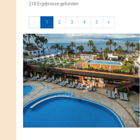
218 Ergebnisse gefunden
1
2
3
4
5