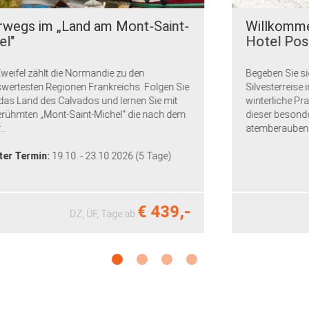
Willkommen im familiär geführten
Hotel Post in Sargans
Begeben Sie sich auf eine unvergessliche
Silvesterreise in die faszinierende Schweiz, wo die
winterliche Pracht der Alpen auf Sie wartet! Auf
dieser besonderen Reise erleben Sie nicht nur
atemberaubende Ausblicke,...
€ 439,-
DZ, ÜF,
Tage
ab