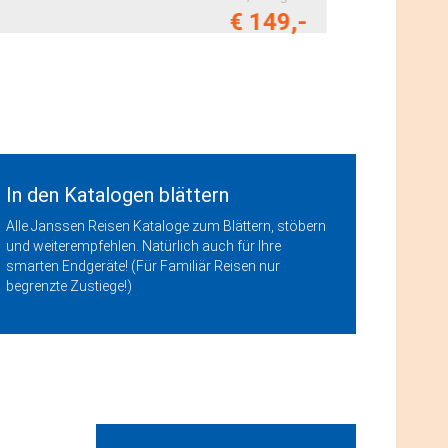
€ 99,-
ERW.:,
1 Tag
ab
In den Katalogen blättern
Alle Janssen Reisen Kataloge zum Blättern, stöbern
und weiterempfehlen. Natürlich auch für Ihre
smarten Endgeräte! (Für Familiär Reisen nur
begrenzte Zustiege!)