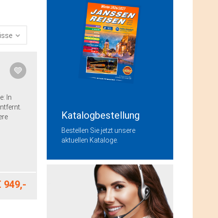
: In
tfernt.
Katalogbestellung
ere
Bestellen Sie jetzt unsere
aktuellen Kataloge.
 949,-