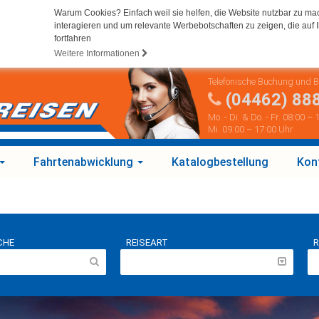
Warum Cookies? Einfach weil sie helfen, die Website nutzbar zu ma
interagieren und um relevante Werbebotschaften zu zeigen, die auf I
fortfahren
Weitere Informationen
Telefonische Buchung und 
(04462) 88
Mo. - Di. & Do. - Fr. 08:00 –
Mi. 09:00 – 17:00 Uhr
Fahrtenabwicklung
Katalogbestellung
Kon
CHE
REISEART
R