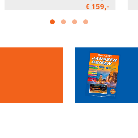
€ 149,-