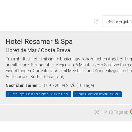
Hotel Rosamar & Spa
Lloret de Mar / Costa Brava
Traumhaftes Hotel mit einem breiten gastronomischen Angebot. Lage
unmittelbarer Strandnähe gelegen, ca. 5 Minuten vom Stadtzentrum en
Einrichtungen: Gartenterrasse mit Meerblick und Sonnenliegen, mehr
Außenpools, Buffet-Restaurant,...
Nächster Termin:
11.09. - 20.09.2026 (10 Tage)
Super-Royal-Class-Fernreisebus/Bistro-Liner
Kleines Janssen-Bordfrühstück
€
DZ, HP,
10 Tage
ab