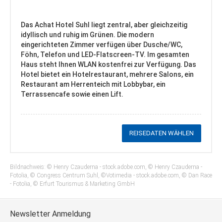
Das Achat Hotel Suhl liegt zentral, aber gleichzeitig
idyllisch und ruhig im Grünen. Die modern
eingerichteten Zimmer verfügen über Dusche/WC,
Föhn, Telefon und LED-Flatscreen-TV. Im gesamten
Haus steht Ihnen WLAN kostenfrei zur Verfügung. Das
Hotel bietet ein Hotelrestaurant, mehrere Salons, ein
Restaurant am Herrenteich mit Lobbybar, ein
Terrassencafe sowie einen Lift.
REISEDATEN WÄHLEN
Bildnachweis: © Henry Czauderna - stock.adobe.com, © Henry Czauderna -
Fotolia, © Congress Centrum Suhl, ©Votimedia - stock.adobe.com, © Dan Race
- Fotolia, © Erfurt Tourismus & Marketing GmbH
Newsletter Anmeldung