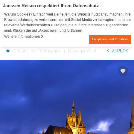
Janssen Reisen respektiert Ihren Datenschutz
Warum Cookies? Einfach weil sie helfen, die Website nutzbar zu machen, Ihre
Browsererfahrung zu verbessern, um mit Social Media zu interagieren und um
relevante Werbebotschaften zu zeigen, die auf Ihre Interessen zugeschnitten
sind. Klicken Sie auf „Akzeptieren und fortfahren
Weitere Informationen
0
Akzeptieren und fortfahren
Zauber der 1000 Lichter im Thüringer Wald
ZURÜCK