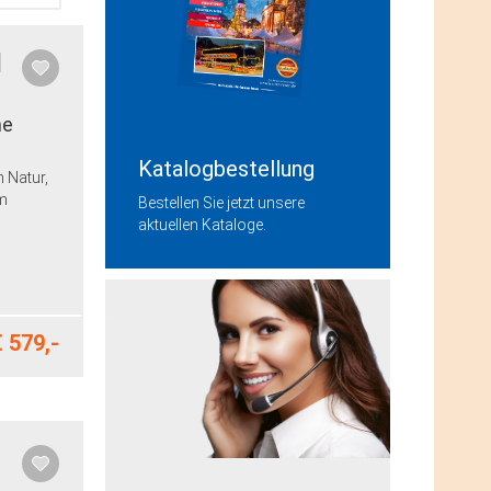
l
ne
Katalogbestellung
n Natur,
um
Bestellen Sie jetzt unsere
aktuellen Kataloge.
 579,-