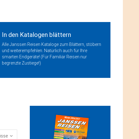
In den Katalogen blättern
Alle Janssen Reisen Kataloge zum Blättern, stöbern
und weiterempfehlen. Natürlich auch für Ihre
smarten Endgeräte! (Für Familiär Reisen nur
begrenzte Zustiege!)