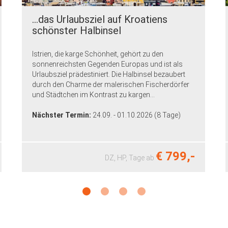
Thorn - Sensburg - Danzig - Stettin
Das Rauschen der Baumblätter, der leichte Wind,
die vorbeiziehenden Vögel und der Blick auf eine
einzigartige Seen-Landschaft - das macht die
Masuren so unverwechselbar. Hier im Herzen der
Masurischen Seenplatte...
Nächster Termin:
27.08. - 03.09.2026 (8 Tage)
€ 999,-
DZ, HP,
Tage
ab