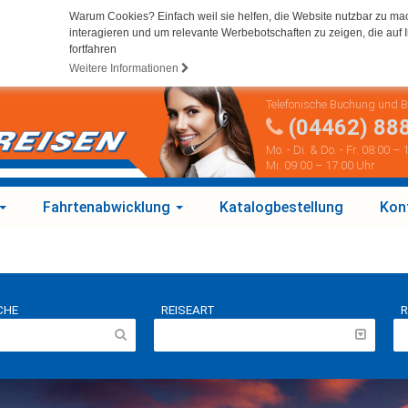
Warum Cookies? Einfach weil sie helfen, die Website nutzbar zu ma
interagieren und um relevante Werbebotschaften zu zeigen, die auf I
fortfahren
Weitere Informationen
Telefonische Buchung und 
(04462) 88
Mo. - Di. & Do. - Fr. 08:00 –
Mi. 09:00 – 17:00 Uhr
Fahrtenabwicklung
Katalogbestellung
Kon
CHE
REISEART
R