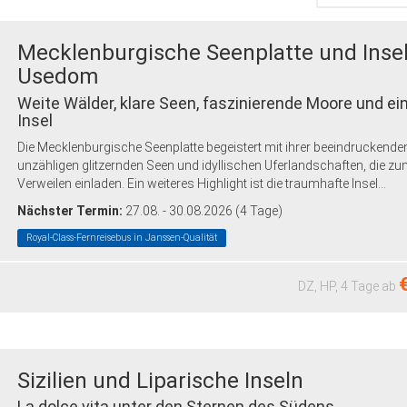
Mecklenburgische Seenplatte und Inse
Usedom
Weite Wälder, klare Seen, faszinierende Moore und ei
Insel
Die Mecklenburgische Seenplatte begeistert mit ihrer beeindruckende
unzähligen glitzernden Seen und idyllischen Uferlandschaften, die z
Verweilen einladen. Ein weiteres Highlight ist die traumhafte Insel...
Nächster Termin:
27.08. - 30.08.2026 (4 Tage)
Royal-Class-Fernreisebus in Janssen-Qualität
€
DZ, HP,
4 Tage
ab
Sizilien und Liparische Inseln
La dolce vita unter den Sternen des Südens