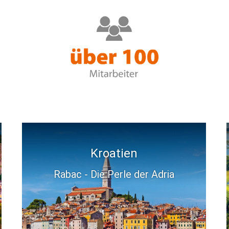
Polen
Masurische Seenplatte