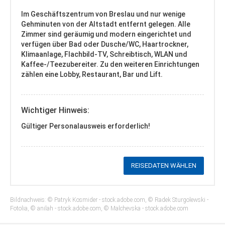
Im Geschäftszentrum von Breslau und nur wenige
Gehminuten von der Altstadt entfernt gelegen. Alle
Zimmer sind geräumig und modern eingerichtet und
verfügen über Bad oder Dusche/WC, Haartrockner,
Klimaanlage, Flachbild-TV, Schreibtisch, WLAN und
Kaffee-/Teezubereiter. Zu den weiteren Einrichtungen
zählen eine Lobby, Restaurant, Bar und Lift.
Wichtiger Hinweis:
Gültiger Personalausweis erforderlich!
REISEDATEN WÄHLEN
Bildnachweis: © Patryk Kosmider - stock.adobe.com, © Radek Sturgolewski -
Fotolia, © anilah - stock.adobe.com, © Malchevska - stock.adobe.com