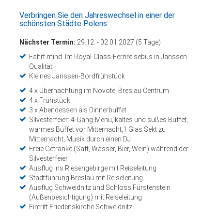
Verbringen Sie den Jahreswechsel in einer der
schönsten Städte Polens
Nächster Termin:
29.12. - 02.01.2027 (5 Tage)
Fahrt mind. Im Royal-Class-Fernreisebus in Janssen
Qualität
Kleines Janssen-Bordfrühstück
4 x Übernachtung im Novotel Breslau Centrum
4 x Frühstück
3 x Abendessen als Dinnerbuffet
Silvesterfeier: 4-Gang-Menü, kaltes und süßes Buffet,
warmes Buffet vor Mitternacht,1 Glas Sekt zu
Mitternacht, Musik durch einen DJ
Freie Getränke (Saft, Wasser, Bier, Wein) während der
Silvesterfeier
Ausflug ins Riesengebirge mit Reiseleitung
Stadtführung Breslau mit Reiseleitung
Ausflug Schweidnitz und Schloss Fürstenstein
(Außenbesichtigung) mit Reiseleitung
Eintritt Friedenskirche Schweidnitz