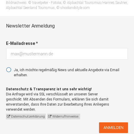
Bildnachweis: © travelpeter - Fotolia, © Alpbachtal Tourismus/Hannes Sautner,
Alpbachtal Seenland Tourismus, © shootandstyle.com
Newsletter Anmeldung
E-Mailadresse *
Ja, ich möchte regelmäßig News und aktuelle Angebote via Email
erhalten.
Datenschutz & Transparenz ist uns sehr wichtig!
Die Anfrage wird via SSL verschlüsselt an unseren Server
geschickt. Mit Absenden des Formulars, erklären Sie sich damit
einverstanden, dass Ihre Daten zur Bearbeitung Ihres Anliegens
verwendet werden.
Datenschutzerklärung
Widerrufhinweise.
ANMELDEN