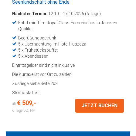
Seenlandschaft ohne Ende
Nächster Termin:
12.10. - 17.10.2026 (6 Tage)
Fahrt mind. Im Royal-Class-Fernreisebus in Janssen
Qualität
Begrüßungsgetränk
5 x Übernachtung im Hotel Huszcza
5 x Frühstücksbuffet
5 x Abendessen
Eintrittsgelder sind nicht inklusive!
Die Kurtaxe ist vor Ort zu zahlen!
Zustiege siehe Seite 203
Stornostaffel 1
€ 509,-
ab
JETZT BUCHEN
6 Tage
DZ, HP