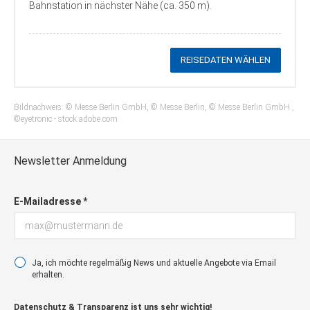
Bahnstation in nächster Nähe (ca. 350 m).
REISEDATEN WÄHLEN
Bildnachweis: © Messe Berlin GmbH, © Messe Berlin, © Messe Berlin GmbH ,
©eyetronic - stock.adobe.com
Newsletter Anmeldung
E-Mailadresse *
Ja, ich möchte regelmäßig News und aktuelle Angebote via Email
erhalten.
Datenschutz & Transparenz ist uns sehr wichtig!