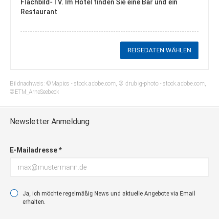
Flachbild-TV. Im Hotel finden Sie eine Bar und ein
Restaurant
REISEDATEN WÄHLEN
Bildnachweis: ©Mapics - stock.adobe.com, © drubig-photo - stock.adobe.com,
©ETM_ArneSeebeck
Newsletter Anmeldung
E-Mailadresse *
Ja, ich möchte regelmäßig News und aktuelle Angebote via Email
erhalten.