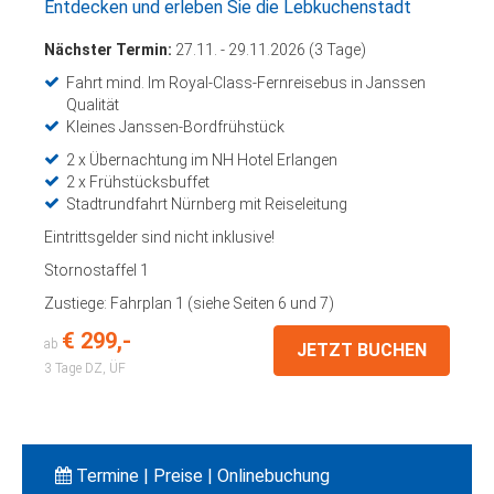
Entdecken und erleben Sie die Lebkuchenstadt
Nächster Termin:
27.11. - 29.11.2026 (3 Tage)
Fahrt mind. Im Royal-Class-Fernreisebus in Janssen
Qualität
Kleines Janssen-Bordfrühstück
2 x Übernachtung im NH Hotel Erlangen
2 x Frühstücksbuffet
Stadtrundfahrt Nürnberg mit Reiseleitung
Eintrittsgelder sind nicht inklusive!
Stornostaffel 1
Zustiege: Fahrplan 1 (siehe Seiten 6 und 7)
€ 299,-
ab
JETZT BUCHEN
3 Tage
DZ, ÜF
Termine | Preise | Onlinebuchung