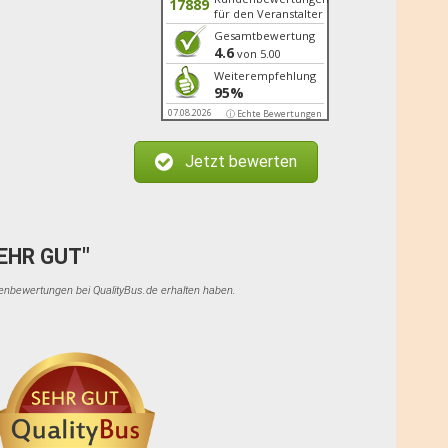
17889
für den Veranstalter
Gesamtbewertung
4.6
von 5.00
Weiterempfehlung
95%
07.08.2026
ⓘ Echte Bewertungen
Jetzt bewerten
SEHR GUT"
denbewertungen bei QualityBus.de erhalten haben.