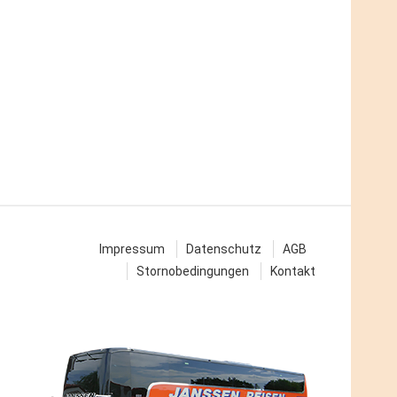
Ausfahrt 63 (McDonalds), Adresse:
49685 Emstek, Sulzbührener
Strasse 3
Zustieg / Haltestelle
Dammer Berge, BAB Raststätte,
Adresse: 49451 Holdorf, Wahlder
Strasse 10 (Tankstelle)
Zustieg / Haltestelle
Delmenhorst, Deichhorst-Center
„Kik“, Adresse: 27753 Delmenhorst,
Hannah-Ahrend-Straße 8
Zustieg / Haltestelle
Dörpen, Kreuzung B70 Tankstelle,
Impressum
Datenschutz
AGB
Adresse: 26892 Dörpen, Bahnhofstr.
Stornobedingungen
Kontakt
2
Zustieg / Haltestelle
Elsfleth, Stadthalle, Adresse: 26931
Elsfleth, Oberrege
Zustieg / Haltestelle
Emden, Bahnhof, Adresse: 26721