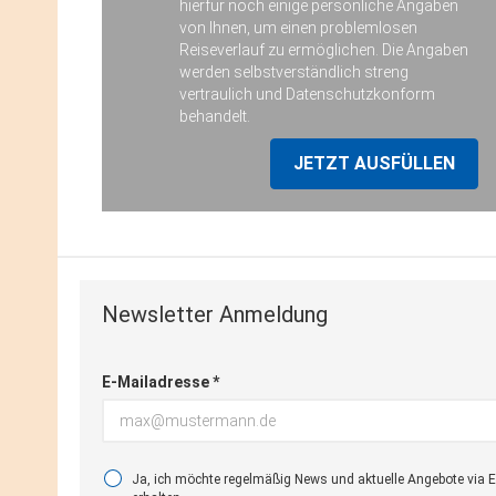
hierfür noch einige persönliche Angaben
von Ihnen, um einen problemlosen
Reiseverlauf zu ermöglichen. Die Angaben
werden selbstverständlich streng
vertraulich und Datenschutzkonform
behandelt.
JETZT AUSFÜLLEN
Newsletter Anmeldung
E-Mailadresse *
Ja, ich möchte regelmäßig News und aktuelle Angebote via 