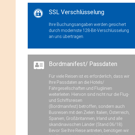
SSL Verschlüsselung
Ihre Buchungsangaben werden gesichert
durch modernste 128-Bit-Verschlüsselung
an uns übertragen.
Bordmanifest/ Passdaten
Für viele Reisen ist es erforderlich, dass wir
Ihre Passdaten an die Hotels/
Fährgesellschaften und Fluglinien
weiterleiten. Hiervon sind nicht nur die Flug-
und Schiffsreisen
(Bordmanifest) betroffen, sondern auch
Busreisen mit den Zielen: Italien, Österreich,
Spanien, Großbritannien, Irland und alle
skandinavischen Länder (Stand 06/18).
Bevor Sie Ihre Reise antreten, benötigen wir