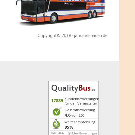
Emden, Bahnhofsplatz 11
Zustieg / Haltestelle
Essen/Ol., Bahnhof, Adresse: 49632
Essen/Oldb., Bahnhofstrasse
Zustieg / Haltestelle
Copyright © 2018 - janssen-reisen.de
Friesoythe, Haltestelle „famila“,
Adresse: 26169 Friesoythe,
Ellerbrocker Strasse
Zustieg / Haltestelle
Großefehn, Busbahnhof, Adresse:
26629 Großefehn (Ostgroßefehn),
Postweg
Zustieg / Haltestelle
Hagen, VAG Küfer, Börsten 38, 27628
Hagen (B6), Adresse: 27628 Hagen,
Kundenbewertungen
17889
für den Veranstalter
Börsten 38
Gesamtbewertung
Zustieg / Haltestelle
4.6
von 5.00
Haselünne, ZOB, Adresse: 49740
Weiterempfehlung
Haselünne, Bahnhofstrasse
95%
08.08.2026
ⓘ Echte Bewertungen
Zustieg / Haltestelle