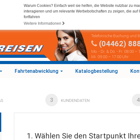
Warum Cookies? Einfach weil sie helfen, die Website nutzbar zu ma
interagieren und um relevante Werbebotschaften zu zeigen, die auf I
fortfahren
Weitere Informationen
Telefonische Buchung und 
(04462) 88
Mo. - Di. & Do. - Fr. 08:00 –
Mi. 09:00 – 17:00 Uhr
Fahrtenabwicklung
Katalogbestellung
Kon
3
4
AS
KUNDENDATEN
1. Wählen Sie den Startpunkt Ihr