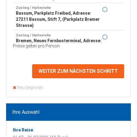
Zustieg / Haltestelle
Bassum, Parkplatz Freibad, Adresse:
27211 Bassum, Stift 7, (Parkplatz Bremer
Strasse)
Zustieg / Haltestelle
Bremen, Neues Fernbusterminal, Adresse:
Preise gelten pro Person
28195 Bremen, Rosa-Parks-Ring 11-15
Zustieg / Haltestelle
Bremerhaven, Bahnhof (Haupteingang),
Adresse: 27570 Bremerhaven, Friedrich-
WEITER ZUM NÄCHSTEN SCHRITT
Ebert-Strasse
Zustieg / Haltestelle
Neu beginnen
Brinkum, ZOB, Adresse: 28816 Brinkum-
Stuhr, Georg-Lohmann-Strasse
Zustieg / Haltestelle
Cloppenburg, Autohof an der A 1 -
Ihre Auswahl
Ausfahrt 63 (McDonalds), Adresse: 49685
Emstek, Sulzbührener Strasse 3
Ihre Reise
Zustieg / Haltestelle