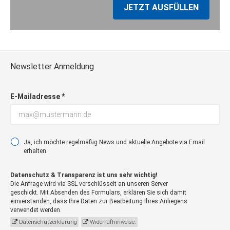
Rastede, Bahnhof, Adresse: 26180
JETZT AUSFÜLLEN
Rastede, Ladestrasse
Zustieg / Haltestelle
Remels, Haltestelle Kirche (Urfa),
Adresse: 26670 Uplengen, Ostertorstraße
Newsletter Anmeldung
Zustieg / Haltestelle
Ritterhude Ihlpohl, Am Heidkamp, ehem.
Wal-Mart, Adresse: 27721 Ritterhude,
E-Mailadresse *
Heidkamp 25
Zustieg / Haltestelle
Rodenkirchen, Bahnhof, Adresse: 26935
Stadland, Am Markt
Ja, ich möchte regelmäßig News und aktuelle Angebote via Email
Zustieg / Haltestelle
erhalten.
Sande, Bahnhof Parkplatz (P&R), Adresse:
26452 Sande, Bahnhofstrasse
Datenschutz & Transparenz ist uns sehr wichtig!
Die Anfrage wird via SSL verschlüsselt an unseren Server
Zustieg / Haltestelle
geschickt. Mit Absenden des Formulars, erklären Sie sich damit
Varel, Bgm.-Heidenreich-Str. (RaiBa/EWE),
einverstanden, dass Ihre Daten zur Bearbeitung Ihres Anliegens
Adresse: 26316 Varel, Bürgermeister-
verwendet werden.
Heidenreich-Straße 3
Datenschutzerklärung
Widerrufhinweise.