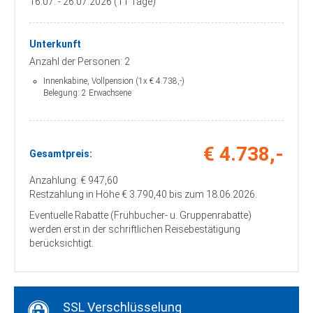
16.07. - 26.07.2026 (11 Tage)
Delmenhorst, Deichhorst-Center „Kik“,
Adresse: 27753 Delmenhorst, Hannah-
Ahrend-Straße 8
Unterkunft
Zustieg / Haltestelle
Anzahl der Personen: 2
Elsfleth, Stadthalle, Adresse: 26931
Elsfleth, Oberrege
Innenkabine, Vollpension (1x € 4.738,-)
Belegung: 2 Erwachsene
Zustieg / Haltestelle
Emden, Bahnhof, Adresse: 26721 Emden,
Bahnhofsplatz 11
€ 4.738,-
Zustieg / Haltestelle
Gesamtpreis:
Friesoythe, Haltestelle „famila“, Adresse:
26169 Friesoythe, Ellerbrocker Strasse
Anzahlung: € 947,60
Restzahlung in Höhe € 3.790,40 bis zum 18.06.2026.
Zustieg / Haltestelle
Großefehn, Busbahnhof, Adresse: 26629
Eventuelle Rabatte (Frühbucher- u. Gruppenrabatte)
Großefehn (Ostgroßefehn), Postweg
werden erst in der schriftlichen Reisebestätigung
berücksichtigt.
Zustieg / Haltestelle
Hagen, VAG Küfer, Börsten 38, 27628
Hagen (B6), Adresse: 27628 Hagen,
Börsten 38
SSL Verschlüsselung
Zustieg / Haltestelle