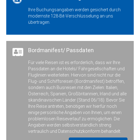
Heidmühle, Bahnhof, Adresse: 26419
Ihre Buchungsangaben werden gesichert durch
Schortens, Alte Ladestrasse
modernste 128-Bit-Verschlüsselung an uns
Zustieg / Haltestelle
übertragen.
Jever, Bahnhof, Adresse: 26441 Jever, Am
Bahnhof
Zustieg / Haltestelle
Leer, Bahnhof/ZOB, Adresse: 26789 Leer,
Bordmanifest/ Passdaten
Bahnhofsring
Für viele Reisen ist es erforderlich, dass wir Ihre
Zustieg / Haltestelle
Passdaten an die Hotels/ Fährgesellschaften und
Norden, Bahnhof, Adresse: 26506 Norden,
Fluglinien weiterleiten. Hiervon sind nicht nur die
Bahnhofstrasse
Flug- und Schiffsreisen (Bordmanifest) betroffen,
sondern auch Busreisen mit den Zielen: Italien,
Zustieg / Haltestelle
Oldenburg, Weser-Ems-Halle (P&R),
Österreich, Spanien, Großbritannien, Irland und alle
Adresse: 26123 Oldenburg, Messestrasse
skandinavischen Länder (Stand 06/18). Bevor Sie
Ihre Reise antreten, benötigen wir hierfür noch
Zustieg / Haltestelle
einige persönliche Angaben von Ihnen, um einen
Papenburg, Marktplatz Untenende,
problemlosen Reiseverlauf zu ermöglichen. Die
Adresse: 26871 Papenburg,
Angaben werden selbstverständlich streng
Rathausstrasse
vertraulich und Datenschutzkonform behandelt.
Zustieg / Haltestelle