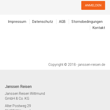
Zustieg / Haltestelle
Wardenburg, BAB Raststätte „Huntetal“,
ANMELDEN
Adresse: 26203 Wardenburg, Huntloser
Strasse 68 / 26123 Oldenburg,
Messestrasse
Impressum
Datenschutz
AGB
Stornobedingungen
Kontakt
Zustieg / Haltestelle
Westerstede, ZOB, Adresse: 26655
Westerstede, Am Rechter
Zustieg / Haltestelle
Wiesmoor, Marktplatz, Adresse: 26639
Wiesmoor, Auf dem Marktplatz
Zustieg / Haltestelle
Copyright © 2018 - janssen-reisen.de
Wildeshausen, BAB Raststätte
„Wildeshausen“, Adresse: 27801
Dötlingen, Hunteweg 10 / 27801
Dötlingen, Hunteweg 11
Janssen Reisen
Zustieg / Haltestelle
Janssen Reisen Wittmund
Wittmund, Markt, Adresse: 26409
GmbH & Co. KG
Wittmund, Am Markt
Alter Postweg 29
Zustieg / Haltestelle