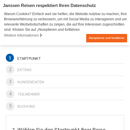
Janssen Reisen respektiert Ihren Datenschutz
Warum Cookies? Einfach weil sie helfen, die Website nutzbar zu machen, Ihre
Browsererfahrung zu verbessern, um mit Social Media zu interagieren und um
relevante Werbebotschaften zu zeigen, die auf Ihre Interessen zugeschnitten
sind. Klicken Sie auf „Akzeptieren und fortfahren
Weitere Informationen
0
Akzeptieren und fortfahren
1
STARTPUNKT
2
EXTRAS
3
KUNDENDATEN
4
TEILNEHMER
5
BUCHUNG
1. Wählen Sie den Startpunkt Ihrer Reise