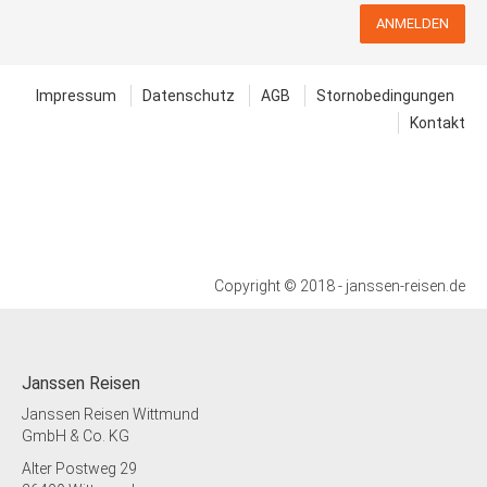
Zustieg / Haltestelle
Norden, Bahnhof, Adresse: 26506 Norden,
ANMELDEN
Bahnhofstrasse
Zustieg / Haltestelle
Impressum
Datenschutz
AGB
Stornobedingungen
Nordhorn, Bahnhof, Adresse: 48529
Nordhorn, Frensdorfer Ring
Kontakt
Zustieg / Haltestelle
Oldenburg, Weser-Ems-Halle (P&R),
Adresse: 26123 Oldenburg, Messestrasse
Zustieg / Haltestelle
Osnabrück-Wallenhorst, Porta-Möbel,
Borsigstrasse, Adresse: 49134
Copyright © 2018 - janssen-reisen.de
Wallenhorst, Borsigstrasse 1
Zustieg / Haltestelle
Papenburg, Marktplatz Untenende,
Adresse: 26871 Papenburg,
Janssen Reisen
Rathausstrasse
Janssen Reisen Wittmund
Zustieg / Haltestelle
GmbH & Co. KG
Rastede, Bahnhof, Adresse: 26180
Alter Postweg 29
Rastede, Ladestrasse