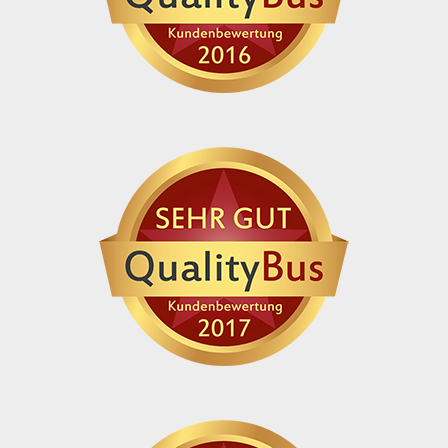
Wildeshausen, BAB Raststätte
„Wildeshausen“, Adresse: 27801
Dötlingen, Hunteweg 10 / 27801
Dötlingen, Hunteweg 11
Zustieg / Haltestelle
Wittmund, Markt, Adresse: 26409
Wittmund, Am Markt
Zustieg / Haltestelle
Wittmund Updorf, Betriebshof Janssen
Reisen, Adresse: 26409 Wittmund, Alter
Postweg 29