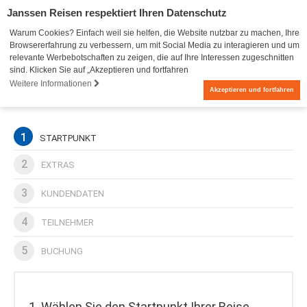
Janssen Reisen respektiert Ihren Datenschutz
Warum Cookies? Einfach weil sie helfen, die Website nutzbar zu machen, Ihre
Browsererfahrung zu verbessern, um mit Social Media zu interagieren und um
relevante Werbebotschaften zu zeigen, die auf Ihre Interessen zugeschnitten
sind. Klicken Sie auf „Akzeptieren und fortfahren
Weitere Informationen
0
Akzeptieren und fortfahren
1
STARTPUNKT
2
EXTRAS
3
KUNDENDATEN
4
TEILNEHMER
5
BUCHUNG
1. Wählen Sie den Startpunkt Ihrer Reise