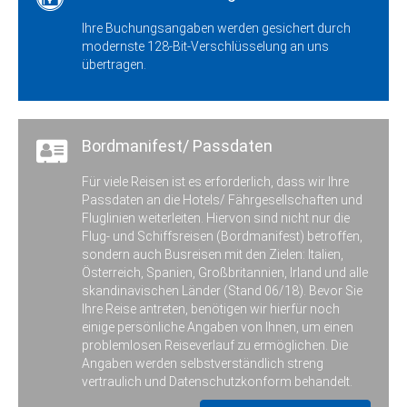
Zustieg / Haltestelle
Ihre Buchungsangaben werden gesichert durch
Essen/Ol., Bahnhof, Adresse: 49632
modernste 128-Bit-Verschlüsselung an uns
Essen/Oldb., Bahnhofstrasse
übertragen.
Zustieg / Haltestelle
Friesoythe, Haltestelle „famila“, Adresse:
26169 Friesoythe, Ellerbrocker Strasse
Bordmanifest/ Passdaten
Zustieg / Haltestelle
Großefehn, Busbahnhof, Adresse: 26629
Großefehn (Ostgroßefehn), Postweg
Für viele Reisen ist es erforderlich, dass wir Ihre
Passdaten an die Hotels/ Fährgesellschaften und
Zustieg / Haltestelle
Fluglinien weiterleiten. Hiervon sind nicht nur die
Hagen, VAG Küfer, Börsten 38, 27628
Flug- und Schiffsreisen (Bordmanifest) betroffen,
Hagen (B6), Adresse: 27628 Hagen,
sondern auch Busreisen mit den Zielen: Italien,
Börsten 38
Österreich, Spanien, Großbritannien, Irland und alle
skandinavischen Länder (Stand 06/18). Bevor Sie
Zustieg / Haltestelle
Haselünne, ZOB, Adresse: 49740
Ihre Reise antreten, benötigen wir hierfür noch
Haselünne, Bahnhofstrasse
einige persönliche Angaben von Ihnen, um einen
problemlosen Reiseverlauf zu ermöglichen. Die
Zustieg / Haltestelle
Angaben werden selbstverständlich streng
Heidmühle, Bahnhof, Adresse: 26419
vertraulich und Datenschutzkonform behandelt.
Schortens, Alte Ladestrasse