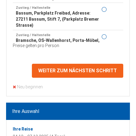
Zustieg / Haltestelle
Bassum, Parkplatz Freibad, Adresse:
27211 Bassum, Stift 7, (Parkplatz Bremer
Strasse)
Zustieg / Haltestelle
Bramsche, OS-Wallenhorst, Porta-Möbel,
Preise gelten pro Person
Borsigstrasse, Adresse: 49134
Wallenhorst, Borsigstrasse 1
Zustieg / Haltestelle
Bremen, Neues Fernbusterminal, Adresse:
WEITER ZUM NÄCHSTEN SCHRITT
28195 Bremen, Rosa-Parks-Ring 11-15
Zustieg / Haltestelle
Neu beginnen
Bremerhaven, Bahnhof (Haupteingang),
Adresse: 27570 Bremerhaven, Friedrich-
Ebert-Strasse
Ihre Auswahl
Zustieg / Haltestelle
Brinkum, Neuer ZOB, Adresse: 28816
Brinkum-Stuhr, Maktplatz
Ihre Reise
Zustieg / Haltestelle