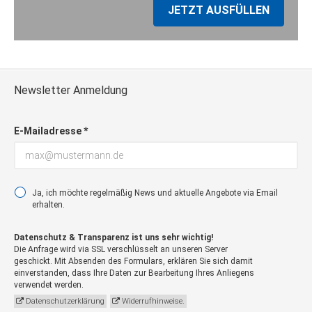
Zustieg / Haltestelle
JETZT AUSFÜLLEN
Ibbenbüren, Münsterstraße „Burger King“,
Adresse: 49479 Ibbenbüren, Münster
Strasse 212
Zustieg / Haltestelle
Jever, Bahnhof, Adresse: 26441 Jever, Am
Newsletter Anmeldung
Bahnhof
Zustieg / Haltestelle
E-Mailadresse *
Leer, Bahnhof/ZOB, Adresse: 26789 Leer,
Bahnhofsring
Zustieg / Haltestelle
Lingen, Rheiner Strasse „Mc Donalds”,
Ja, ich möchte regelmäßig News und aktuelle Angebote via Email
Adresse: 49809 Lingen, Rheiner Strasse
erhalten.
Zustieg / Haltestelle
Löningen, Bahnhof, Adresse: 49624
Datenschutz & Transparenz ist uns sehr wichtig!
Löningen, Lindenallee
Die Anfrage wird via SSL verschlüsselt an unseren Server
geschickt. Mit Absenden des Formulars, erklären Sie sich damit
Zustieg / Haltestelle
einverstanden, dass Ihre Daten zur Bearbeitung Ihres Anliegens
Meppen, Bahnhof, Adresse: 49716
verwendet werden.
Meppen, Bahnhofstrasse
Datenschutzerklärung
Widerrufhinweise.