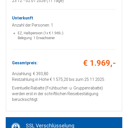
23.12. - 02.01.2026 (11 Tage)
Cloppenburg, Autohof an der A 1 -
Ausfahrt 63 (McDonalds), Adresse: 49685
Emstek, Sulzbührener Strasse 3
Unterkunft
Zustieg / Haltestelle
Anzahl der Personen: 1
Dammer Berge, BAB Raststätte, Adresse:
49451 Holdorf, Wahlder Strasse 10
EZ, Halbpension (1x € 1.969,-)
Belegung: 1 Erwachsener
(Tankstelle)
Zustieg / Haltestelle
Delmenhorst, Deichhorst-Center „Kik“,
Adresse: 27753 Delmenhorst, Hannah-
€ 1.969,-
Gesamtpreis:
Ahrend-Straße 8
Anzahlung: € 393,80
Zustieg / Haltestelle
Dörpen, Kreuzung B70 Tankstelle,
Restzahlung in Höhe € 1.575,20 bis zum 25.11.2025.
Adresse: 26892 Dörpen, Bahnhofstr. 2
Eventuelle Rabatte (Frühbucher- u. Gruppenrabatte)
werden erst in der schriftlichen Reisebestätigung
Zustieg / Haltestelle
Elsfleth, Stadthalle, Adresse: 26931
berücksichtigt.
Elsfleth, Oberrege
Zustieg / Haltestelle
Emden, Bahnhof, Adresse: 26721 Emden,
Bahnhofsplatz 11
SSL Verschlüsselung