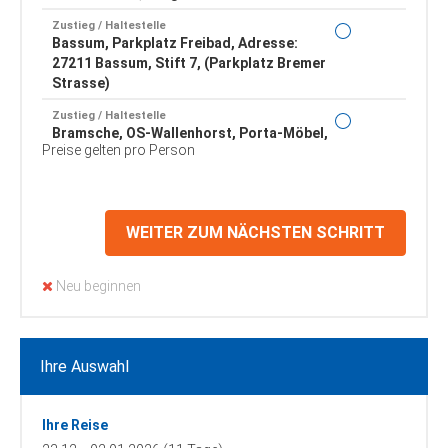
Zustieg / Haltestelle
Bassum, Parkplatz Freibad, Adresse:
27211 Bassum, Stift 7, (Parkplatz Bremer
Strasse)
Zustieg / Haltestelle
Bramsche, OS-Wallenhorst, Porta-Möbel,
Preise gelten pro Person
Borsigstrasse, Adresse: 49134
Wallenhorst, Borsigstrasse 1
Zustieg / Haltestelle
Bremen, Neues Fernbusterminal, Adresse:
WEITER ZUM NÄCHSTEN SCHRITT
28195 Bremen, Rosa-Parks-Ring 11-15
Zustieg / Haltestelle
Neu beginnen
Bremerhaven, Bahnhof (Haupteingang),
Adresse: 27570 Bremerhaven, Friedrich-
Ebert-Strasse
Ihre Auswahl
Zustieg / Haltestelle
Brinkum, Neuer ZOB, Adresse: 28816
Brinkum-Stuhr, Maktplatz
Ihre Reise
Zustieg / Haltestelle