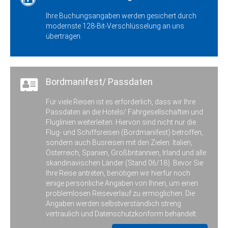
Zustieg / Haltestelle
Ihre Buchungsangaben werden gesichert durch
Essen/Ol., Bahnhof, Adresse: 49632
modernste 128-Bit-Verschlüsselung an uns
Essen/Oldb., Bahnhofstrasse
übertragen.
Zustieg / Haltestelle
Friesoythe, Haltestelle „famila“, Adresse:
26169 Friesoythe, Ellerbrocker Strasse
Bordmanifest/ Passdaten
Zustieg / Haltestelle
Großefehn, Busbahnhof, Adresse: 26629
Großefehn (Ostgroßefehn), Postweg
Für viele Reisen ist es erforderlich, dass wir Ihre
Passdaten an die Hotels/ Fährgesellschaften und
Zustieg / Haltestelle
Fluglinien weiterleiten. Hiervon sind nicht nur die
Hagen, VAG Küfer, Börsten 38, 27628
Flug- und Schiffsreisen (Bordmanifest) betroffen,
Hagen (B6), Adresse: 27628 Hagen,
sondern auch Busreisen mit den Zielen: Italien,
Börsten 38
Österreich, Spanien, Großbritannien, Irland und alle
skandinavischen Länder (Stand 06/18). Bevor Sie
Zustieg / Haltestelle
Haselünne, ZOB, Adresse: 49740
Ihre Reise antreten, benötigen wir hierfür noch
Haselünne, Bahnhofstrasse
einige persönliche Angaben von Ihnen, um einen
problemlosen Reiseverlauf zu ermöglichen. Die
Zustieg / Haltestelle
Angaben werden selbstverständlich streng
Heidmühle, Bahnhof, Adresse: 26419
vertraulich und Datenschutzkonform behandelt.
Schortens, Alte Ladestrasse