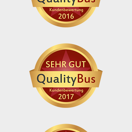
Wildeshausen, BAB Raststätte
„Wildeshausen“, Adresse: 27801
Dötlingen, Hunteweg 10 / 27801
Dötlingen, Hunteweg 11
Zustieg / Haltestelle
Wittmund, Markt, Adresse: 26409
Wittmund, Am Markt
Zustieg / Haltestelle
Wittmund Updorf, Betriebshof Janssen
Reisen, Adresse: 26409 Wittmund, Alter
Postweg 29