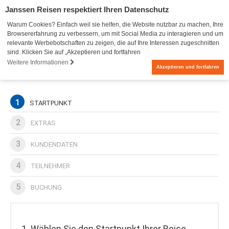
Janssen Reisen respektiert Ihren Datenschutz
Warum Cookies? Einfach weil sie helfen, die Website nutzbar zu machen, Ihre
Browsererfahrung zu verbessern, um mit Social Media zu interagieren und um
relevante Werbebotschaften zu zeigen, die auf Ihre Interessen zugeschnitten
sind. Klicken Sie auf „Akzeptieren und fortfahren
Weitere Informationen
0
Akzeptieren und fortfahren
1
STARTPUNKT
2
EXTRAS
3
KUNDENDATEN
4
TEILNEHMER
5
BUCHUNG
1. Wählen Sie den Startpunkt Ihrer Reise