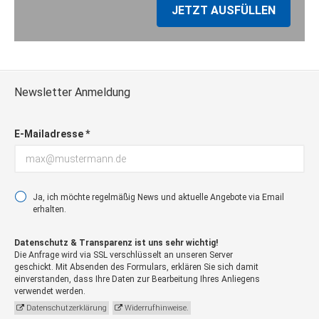
Zustieg / Haltestelle
JETZT AUSFÜLLEN
Ibbenbüren, Münsterstraße „Burger King“,
Adresse: 49479 Ibbenbüren, Münster
Strasse 212
Zustieg / Haltestelle
Jever, Bahnhof, Adresse: 26441 Jever, Am
Newsletter Anmeldung
Bahnhof
Zustieg / Haltestelle
E-Mailadresse *
Leer, Bahnhof/ZOB, Adresse: 26789 Leer,
Bahnhofsring
Zustieg / Haltestelle
Lingen, Rheiner Strasse „Mc Donalds”,
Ja, ich möchte regelmäßig News und aktuelle Angebote via Email
Adresse: 49809 Lingen, Rheiner Strasse
erhalten.
Zustieg / Haltestelle
Löningen, Bahnhof, Adresse: 49624
Datenschutz & Transparenz ist uns sehr wichtig!
Löningen, Lindenallee
Die Anfrage wird via SSL verschlüsselt an unseren Server
geschickt. Mit Absenden des Formulars, erklären Sie sich damit
Zustieg / Haltestelle
einverstanden, dass Ihre Daten zur Bearbeitung Ihres Anliegens
Meppen, Bahnhof, Adresse: 49716
verwendet werden.
Meppen, Bahnhofstrasse
Datenschutzerklärung
Widerrufhinweise.