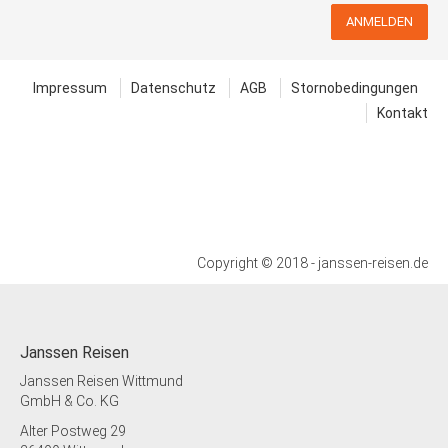
Zustieg / Haltestelle
Norden, Bahnhof, Adresse: 26506 Norden,
ANMELDEN
Bahnhofstrasse
Zustieg / Haltestelle
Impressum
Datenschutz
AGB
Stornobedingungen
Nordhorn, Bahnhof, Adresse: 48529
Nordhorn, Frensdorfer Ring
Kontakt
Zustieg / Haltestelle
Oldenburg, Weser-Ems-Halle (P&R),
Adresse: 26123 Oldenburg, Messestrasse
Zustieg / Haltestelle
Osnabrück-Wallenhorst, Porta-Möbel,
Borsigstrasse, Adresse: 49134
Copyright © 2018 - janssen-reisen.de
Wallenhorst, Borsigstrasse 1
Zustieg / Haltestelle
Papenburg, Marktplatz Untenende,
Adresse: 26871 Papenburg,
Janssen Reisen
Rathausstrasse
Janssen Reisen Wittmund
Zustieg / Haltestelle
GmbH & Co. KG
Rastede, Bahnhof, Adresse: 26180
Alter Postweg 29
Rastede, Ladestrasse