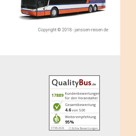
Emden, Bahnhofsplatz 11
Zustieg / Haltestelle
Essen/Ol., Bahnhof, Adresse: 49632
Essen/Oldb., Bahnhofstrasse
Copyright © 2018 - janssen-reisen.de
Zustieg / Haltestelle
Friesoythe, Haltestelle „famila“,
Adresse: 26169 Friesoythe,
Ellerbrocker Strasse
Zustieg / Haltestelle
Großefehn, Busbahnhof, Adresse:
26629 Großefehn (Ostgroßefehn),
Postweg
Zustieg / Haltestelle
Hagen, VAG Küfer, Börsten 38, 27628
Kundenbewertungen
17889
für den Veranstalter
Hagen (B6), Adresse: 27628 Hagen,
Börsten 38
Gesamtbewertung
4.6
von 5.00
Zustieg / Haltestelle
Weiterempfehlung
Haselünne, ZOB, Adresse: 49740
95%
Haselünne, Bahnhofstrasse
07.08.2026
ⓘ Echte Bewertungen
Zustieg / Haltestelle