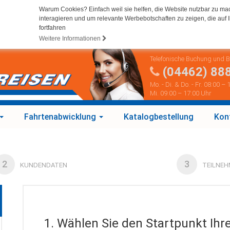
Warum Cookies? Einfach weil sie helfen, die Website nutzbar zu ma
interagieren und um relevante Werbebotschaften zu zeigen, die auf I
fortfahren
Weitere Informationen
Telefonische Buchung und 
(04462) 88
Mo. - Di. & Do. - Fr. 08:00 –
Mi. 09:00 – 17:00 Uhr
Fahrtenabwicklung
Katalogbestellung
Kon
2
3
KUNDENDATEN
TEILNEH
1. Wählen Sie den Startpunkt Ihr