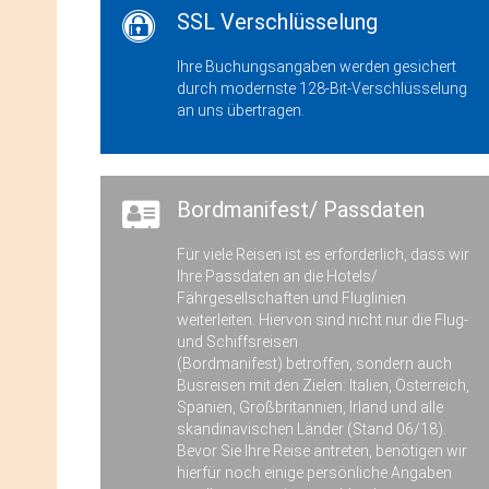
SSL Verschlüsselung
Ihre Buchungsangaben werden gesichert
durch modernste 128-Bit-Verschlüsselung
an uns übertragen.
Bordmanifest/ Passdaten
Für viele Reisen ist es erforderlich, dass wir
Ihre Passdaten an die Hotels/
Fährgesellschaften und Fluglinien
weiterleiten. Hiervon sind nicht nur die Flug-
und Schiffsreisen
(Bordmanifest) betroffen, sondern auch
Busreisen mit den Zielen: Italien, Österreich,
Spanien, Großbritannien, Irland und alle
skandinavischen Länder (Stand 06/18).
Bevor Sie Ihre Reise antreten, benötigen wir
hierfür noch einige persönliche Angaben