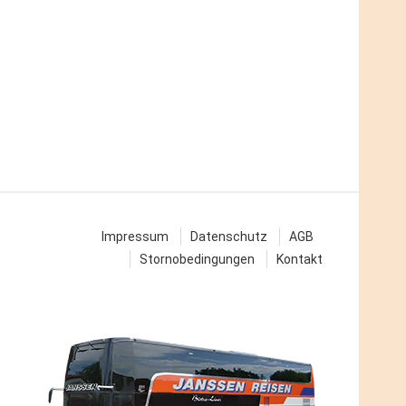
Ausfahrt 63 (McDonalds), Adresse:
49685 Emstek, Sulzbührener
Strasse 3
Zustieg / Haltestelle
Dammer Berge, BAB Raststätte,
Adresse: 49451 Holdorf, Wahlder
Strasse 10 (Tankstelle)
Zustieg / Haltestelle
Delmenhorst, Deichhorst-Center
„Kik“, Adresse: 27753 Delmenhorst,
Hannah-Ahrend-Straße 8
Zustieg / Haltestelle
Impressum
Datenschutz
AGB
Dörpen, Kreuzung B70 Tankstelle,
Stornobedingungen
Kontakt
Adresse: 26892 Dörpen, Bahnhofstr.
2
Zustieg / Haltestelle
Elsfleth, Stadthalle, Adresse: 26931
Elsfleth, Oberrege
Zustieg / Haltestelle
Emden, Bahnhof, Adresse: 26721