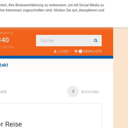
chen, Ihre Browsererfahrung zu verbessern, um mit Social Media zu
hre Interessen zugeschnitten sind. Klicken Sie auf „Akzeptieren und
Beratung
840
 17:00 Uhr
LOGIN
MERKLISTE
0
takt
4
MER
BUCHUNG
er Reise