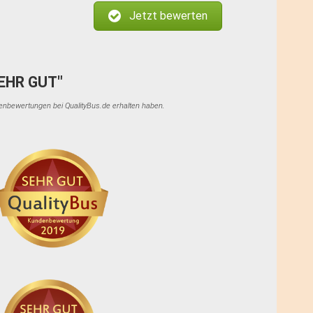
Heidmühle, Bahnhof, Adresse: 26419
Jetzt bewerten
Schortens, Alte Ladestrasse
Zustieg / Haltestelle
Ibbenbüren, Münsterstraße „Burger
King“, Adresse: 49479 Ibbenbüren,
SEHR GUT"
Münster Strasse 212
denbewertungen bei QualityBus.de erhalten haben.
Zustieg / Haltestelle
Jever, Bahnhof, Adresse: 26441
Jever, Am Bahnhof
Zustieg / Haltestelle
Leer, Bahnhof/ZOB, Adresse: 26789
Leer, Bahnhofsring
Zustieg / Haltestelle
Lingen, Rheiner Strasse „Mc
Donalds”, Adresse: 49809 Lingen,
Rheiner Strasse
Zustieg / Haltestelle
Löningen, Bahnhof, Adresse: 49624
Löningen, Lindenallee