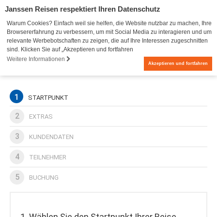
Janssen Reisen respektiert Ihren Datenschutz
Warum Cookies? Einfach weil sie helfen, die Website nutzbar zu machen, Ihre
Browsererfahrung zu verbessern, um mit Social Media zu interagieren und um
relevante Werbebotschaften zu zeigen, die auf Ihre Interessen zugeschnitten
sind. Klicken Sie auf „Akzeptieren und fortfahren
Weitere Informationen
0
Akzeptieren und fortfahren
1
STARTPUNKT
2
EXTRAS
3
KUNDENDATEN
4
TEILNEHMER
5
BUCHUNG
1. Wählen Sie den Startpunkt Ihrer Reise