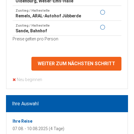
Oldenburg, Weser-Ems-Halle
Zustieg / Haltestelle
Remels, ARAL-Autohof Jübberde
Zustieg / Haltestelle
Sande, Bahnhof
Preise gelten pro Person
Zustieg / Haltestelle
Varel, Bgm. Heidenreich-Str. (RaiBa/EWE)
Zustieg / Haltestelle
Wilhelmshaven, Bismarckstr. Haltestelle
WEITER ZUM NÄCHSTEN SCHRITT
Rathaus
Zustieg / Haltestelle
Neu beginnen
Wilhelmshaven, Bismarckstr. Haltestelle
Combi
Zustieg / Haltestelle
Wittmund, Marktplatz
Ihre Auswahl
Zustieg / Haltestelle
Wittmund Updorf (Betriebshof)
Ihre Reise
07.08. - 10.08.2025 (4 Tage)