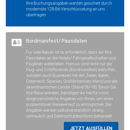
Ihre Buchungsangaben werden gesichert durch
modernste 128-Bit-Verschlüsselung an uns
übertragen.
Bordmanifest/ Passdaten
Für viele Reisen ist es erforderlich, dass wir Ihre
Passdaten an die Hotels/ Fährgesellschaften und
Fluglinien weiterleiten. Hiervon sind nicht nur die
Flug- und Schiffsreisen (Bordmanifest) betroffen,
sondern auch Busreisen mit den Zielen: Italien,
Österreich, Spanien, Großbritannien, Irland und alle
skandinavischen Länder (Stand 06/18). Bevor Sie
Ihre Reise antreten, benötigen wir hierfür noch
einige persönliche Angaben von Ihnen, um einen
problemlosen Reiseverlauf zu ermöglichen. Die
Angaben werden selbstverständlich streng
vertraulich und Datenschutzkonform behandelt.
JETZT AUSFÜLLEN