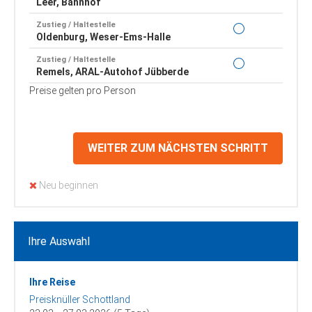
Leer, Bahnhof
Zustieg / Haltestelle
Oldenburg, Weser-Ems-Halle
Zustieg / Haltestelle
Remels, ARAL-Autohof Jübberde
Preise gelten pro Person
Zustieg / Haltestelle
Rhede, Autohof (Wiro-Tankstelle)
Zustieg / Haltestelle
Sande, Bahnhof
WEITER ZUM NÄCHSTEN SCHRITT
Zustieg / Haltestelle
Varel, Bgm.-Heidenreich-Str. (RaiBa/EWE)
Neu beginnen
Zustieg / Haltestelle
Wilhelmshaven, Bismarckstr. Haltestelle
Rathaus
Ihre Auswahl
Zustieg / Haltestelle
Wilhelmshaven, Bismarckstr. Haltestelle
Combi
Ihre Reise
Zustieg / Haltestelle
Preisknüller Schottland
Wittmund, Marktplatz